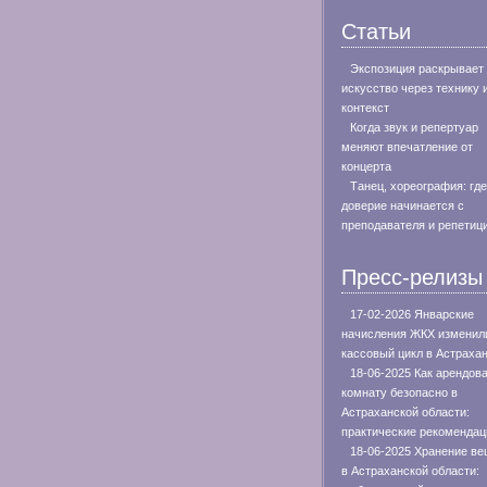
Статьи
Экспозиция раскрывает
искусство через технику 
контекст
Когда звук и репертуар
меняют впечатление от
концерта
Танец, хореография: где
доверие начинается с
преподавателя и репетиц
Пресс-релизы
17-02-2026 Январские
начисления ЖКХ изменил
кассовый цикл в Астраха
18-06-2025 Как арендов
комнату безопасно в
Астраханской области:
практические рекомендац
18-06-2025 Хранение в
в Астраханской области: