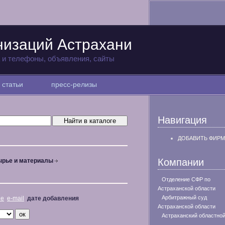
низаций Астрахани
а и телефоны, объявления, сайты
статьи
пресс-релизы
Навигация
ДОБАВИТЬ ФИРМ
Компании
рье и материалы
Отделение СФР по
Астраханской области
Арбитражный суд
не
e-mail
дате добавления
Астраханской области
Астраханский областной