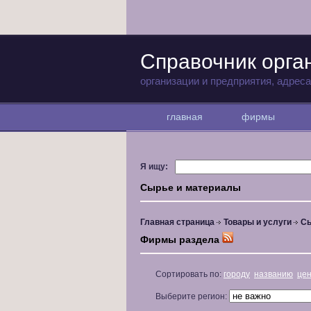
Справочник орга
организации и предприятия, адрес
главная
фирмы
Я ищу:
Сырье и материалы
Главная страница
Товары и услуги
Сы
Фирмы раздела
Сортировать по:
городу
названию
це
Выберите регион: