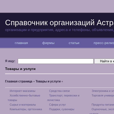
Справочник организаций Аст
организации и предприятия, адреса и телефоны, объявления
главная
фирмы
статьи
пресс-рел
Я ищу:
Товары и услуги
Главная страница
Товары и услуги
Интернет-магазины
Средства связи
Электроника и э
Хозяйственно-бытовые
Транспорт, перевозки и
Торговля универ
товары
логистика
Сырье и материалы
Сфера услуг
Продукты питани
Компьютеры, оргтехника
Подарки, сувениры
Оценочные, экс
услуги