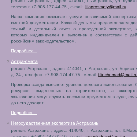
регион: Астрахань , адрес: 414041, г. Астрахань, ул. Кулико
телефон: +7-908-177-44-75 , e-mail:
liliaprosmety@mail.ru
Наша компания оказывает услуги независимой экспертизы
сметной документации. Каждый день мы предоставляем до
точный и детальный отчет о проведенной экспертизе, 
которых индивидуален и выполнен в соответствии с де
российским законодательством.
Подробнее...
Астра-смета
3.
регион: Астрахань , адрес: 414041, г. Астрахань, ул. Бориса
д. 24 , телефон: +7-908-174-47-75 , e-mail:
filinchemad@mail.r
Проверка всегда выясняет уровень целевого использования
ресурсов, выделенных на строительство, а экспер
заключения могут служить весомым аргументом в суде, есл
до него доходит.
Подробнее...
Негосудаственная экспертиза Астрахань
4.
регион: Астрахань , адрес: 414040, г. Астрахань, пл. К.Марк
телефон: +7-904-447-01-10 , e-mail:
zasgolednya@mail.ru