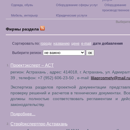
Одежда, обувь
Оборудование сферы услуг
Оборудование
производственное
Мебель, интерьер
Юридические услуги
Выберите
Фирмы раздела
Сортировать по:
городу
названию
цене
e-mail
дате добавления
Выберите регион:
Проектэксперт – АСТ
1.
регион: Астрахань , адрес: 414018, г. Астрахань, ул. Адмирал
39 , телефон: +7 (952) 606-23-50 , e-mail:
liliaprosmety@mail.r
Экспертиза разделов проектной документации представл
проверку решений и расчетов в технических документах. Вс
должны полностью соответствовать регламентам и дей
законодательству.
Подробнее...
Стройэкспертпро Астрахань
2.