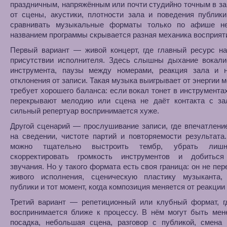
праздничным, напряжённым или почти студийно точным в з
от сцены, акустики, плотности зала и поведения публик
сравнивать музыкальные форматы только по афише не
названием программы скрывается разная механика восприят
Первый вариант — живой концерт, где главный ресурс на
присутствии исполнителя. Здесь слышны дыхание вокалис
инструмента, паузы между номерами, реакция зала и 
отклонения от записи. Такая музыка выигрывает от энергии м
требует хорошего баланса: если вокал тонет в инструмента
перекрывают мелодию или сцена не даёт контакта с за
сильный репертуар воспринимается хуже.
Другой сценарий — прослушивание записи, где впечатлени
на сведении, чистоте партий и повторяемости результата
можно тщательно выстроить тембр, убрать лиш
скорректировать громкость инструментов и добиться
звучания. Но у такого формата есть своя граница: он не пер
живого исполнения, сценическую пластику музыканта,
публики и тот момент, когда композиция меняется от реакции 
Третий вариант — репетиционный или клубный формат, г
воспринимается ближе к процессу. В нём могут быть мен
посадка, небольшая сцена, разговор с публикой, смена 