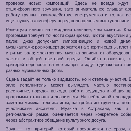
проверка новых композиций. Здесь не всегда ждут
отшлифованного звучания, зато внимательнее слышат ара
работу группы, взаимодействие инструментов и то, как и
ищет нужную атмосферу перед полноценным выступлением.
Репертуар влияет на ожидания сильнее, чем кажется. Кл
программа требует точности фразировки, чистой акустики и 
паузе; джаз допускает импровизацию и живой диал
музыкантами; рок-концерт держится на энергии сцены, плотн
и ритме зала; электронная музыка зависит от оборудован
частот и общей световой среды. Ошибка возникает, к
критерий переносят на все жанры и ждут одинакового по
разных музыкальных форм.
Сцена задаёт не только видимость, но и степень участия.
зале исполнитель может выглядеть частью постанов
расстояние, порядок выхода, работа ведущего и общая д
программы становятся значимыми. На небольшой площадк
заметны мимика, техника игры, настройка инструмента, кон
участниками ансамбля. Музыка в Астрахани, как и
региональной рамке, оценивается через конкретное собы
через абстрактное обещание культурного досуга.
Звук — тот критерий, который проявляется не сразу, 