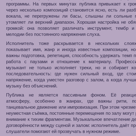
программы. На первых минутах публика привыкает к гром
через несколько композиций становится ясно, есть ли раз
вокала, не перегружены ли басы, слышны ли сольные п
утомляет ли верхний диапазон. Хорошая настройка не об
громкой: она позволяет различать инструмент, тембр и
мелодии без постоянного напряжения слуха.
Исполнитель тоже раскрывается в нескольких слоя
показывает имя, жанр и иногда известные композиции, н
важны подготовка, репетиция, способность удержать темп 
работа с паузами и отношение к материалу. Професс
музыкант не только исполняет треки, но и собирает ко
последовательность: где нужен сильный вход, где стои
напряжение, когда уместен разговор с залом, а когда лучш
музыку без объяснений.
Публика не является пассивным фоном. Её реакци
атмосферу, особенно в жанрах, где важны ритм, по
танцевальное движение или импровизация. При этом чрезм
неуместная съёмка, постоянные перемещения по залу могут
внимание к тихим фрагментам. Музыкальное впечатление д
договорённости между сценой и залом: исполнитель даёт пр
слушатели помогают ей прозвучать в нужном режиме.