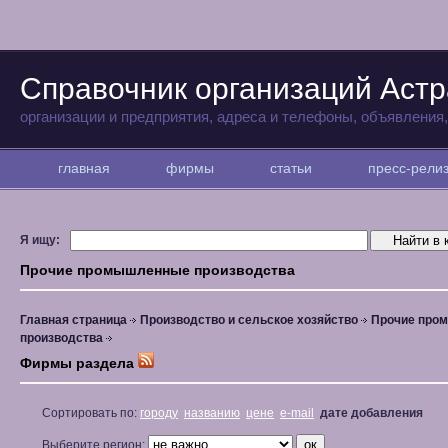
Справочник организаций Аст
организации и предприятия, адреса и телефоны, объявления
главная
фирмы
статьи
пресс-рел
Я ищу:
Прочие промышленные производства
Главная страница
Производство и сельское хозяйство
Прочие про
производства
Фирмы раздела
Сортировать по:
городу
названию
цене
e-mail
дате добавления
Выберите регион: