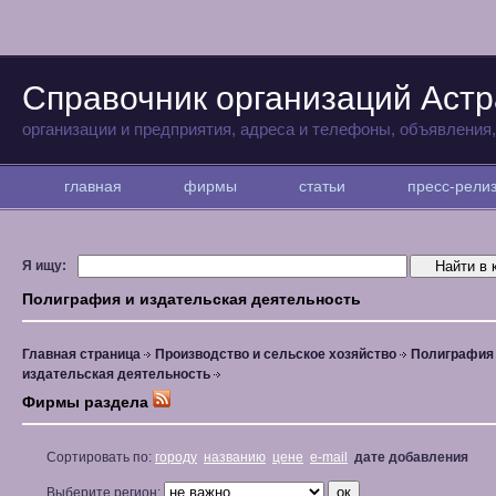
Справочник организаций Аст
организации и предприятия, адреса и телефоны, объявления
главная
фирмы
статьи
пресс-рел
Я ищу:
Полиграфия и издательская деятельность
Главная страница
Производство и сельское хозяйство
Полиграфия
издательская деятельность
Фирмы раздела
Сортировать по:
городу
названию
цене
e-mail
дате добавления
Выберите регион: