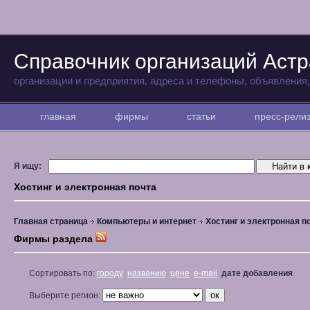
Справочник организаций Аст
организации и предприятия, адреса и телефоны, объявления
главная
фирмы
статьи
пресс-рел
Я ищу:
Хостинг и электронная почта
Главная страница
Компьютеры и интернет
Хостинг и электронная п
Фирмы раздела
Сортировать по:
городу
названию
цене
e-mail
дате добавления
Выберите регион: