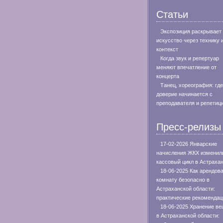
Статьи
Экспозиция раскрывает
искусство через технику 
контекст
Когда звук и репертуар
меняют впечатление от
концерта
Танец, хореография: где
доверие начинается с
преподавателя и репетиц
Пресс-релизы
17-02-2026 Январские
начисления ЖКХ изменил
кассовый цикл в Астраха
18-06-2025 Как арендов
комнату безопасно в
Астраханской области:
практические рекомендац
18-06-2025 Хранение в
в Астраханской области: