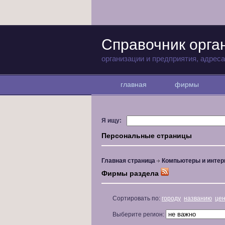
Справочник орга
организации и предприятия, адрес
главная
фирмы
Я ищу:
Персональные страницы
Главная страница
Компьютеры и интер
Фирмы раздела
Сортировать по:
городу
названию
це
Выберите регион: