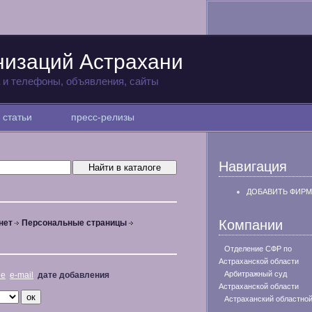
низаций Астрахани
а и телефоны, объявления, сайты
статьи
пресс-релизы
Навигация
ДОБАВИТЬ ФИРМ
Компании
нет
Персональные страницы
Отделение СФР по
Астраханской области
Арбитражный суд
не
e-mail
дате добавления
Астраханской области
Астраханский областной