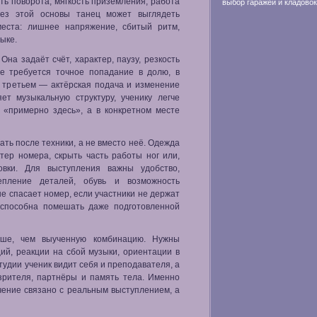
ть поворота, мягкость приземления, работа
выбор гаражей и кладовок
 Без этой основы танец может выглядеть
места: лишнее напряжение, сбитый ритм,
ыке.
на задаёт счёт, характер, паузу, резкость
е требуется точное попадание в долю, в
в третьем — актёрская подача и изменение
ет музыкальную структуру, ученику легче
 «примерно здесь», а в конкретном месте
ать после техники, а не вместо неё. Одежда
тер номера, скрыть часть работы ног или,
новки. Для выступления важны удобство,
репление деталей, обувь и возможность
не спасает номер, если участники не держат
 способна помешать даже подготовленной
льше, чем выученную комбинацию. Нужны
ий, реакции на сбой музыки, ориентации в
тудии ученик видит себя и преподавателя, а
 зрителя, партнёры и память тела. Именно
учение связано с реальным выступлением, а