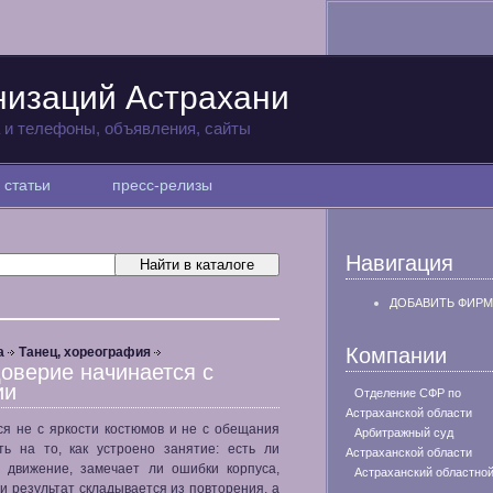
низаций Астрахани
а и телефоны, объявления, сайты
статьи
пресс-релизы
Навигация
ДОБАВИТЬ ФИРМ
Компании
а
Танец, хореография
доверие начинается с
ии
Отделение СФР по
Астраханской области
ся не с яркости костюмов и не с обещания
Арбитражный суд
ть на то, как устроено занятие: есть ли
Астраханской области
т движение, замечает ли ошибки корпуса,
Астраханский областной
ии результат складывается из повторения, а