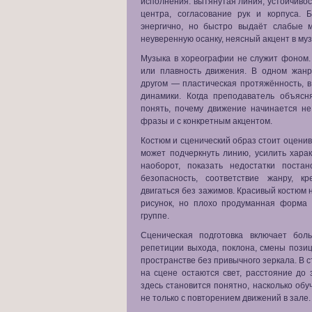
исполнения: вытянутая линия, устойчивос
центра, согласование рук и корпуса.
энергично, но быстро выдаёт слабые 
неуверенную осанку, неясный акцент в муз
Музыка в хореографии не служит фоном. О
или плавность движения. В одном жанр
другом — пластическая протяжённость, 
динамики. Когда преподаватель объясня
понять, почему движение начинается не
фразы и с конкретным акцентом.
Костюм и сценический образ стоит оценив
может подчеркнуть линию, усилить харак
наоборот, показать недостатки поста
безопасность, соответствие жанру, к
двигаться без зажимов. Красивый костюм 
рисунок, но плохо продуманная форма
группе.
Сценическая подготовка включает бо
репетиции выхода, поклона, смены позиц
пространстве без привычного зеркала. В с
на сцене остаются свет, расстояние до
здесь становится понятно, насколько об
не только с повторением движений в зале.