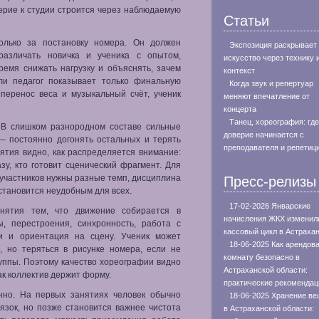
верие к студии строится через наблюдаемую
Статьи
олько за постановку номера. Он должен
Экспозиция раскрывает
 различать новичка и ученика с опытом,
искусство через технику 
ремя снижать нагрузку и объяснять, зачем
контекст
ли педагог показывает только финальную
Когда звук и репертуар
, перенос веса и музыкальный счёт, ученик
меняют впечатление от
концерта
Танец, хореография: где
. В слишком разнородном составе сильные
доверие начинается с
 — постоянно догонять остальных и терять
преподавателя и репетиц
ятия видно, как распределяется внимание:
азу, кто готовит сценический фрагмент. Для
 участников нужны разные темп, дисциплина
Пресс-релизы
становится неудобным для всех.
17-02-2026 Январские
анятия тем, что движение собирается в
начисления ЖКХ изменил
ы, перестроения, синхронность, работа с
кассовый цикл в Астраха
ми и ориентация на сцену. Ученик может
18-06-2025 Как арендов
 но теряться в рисунке номера, если не
комнату безопасно в
руппы. Поэтому качество хореографии видно
Астраханской области:
как коллектив держит форму.
практические рекомендац
нно. На первых занятиях человек обычно
18-06-2025 Хранение в
вязок, но позже становится важнее чистота
в Астраханской области: