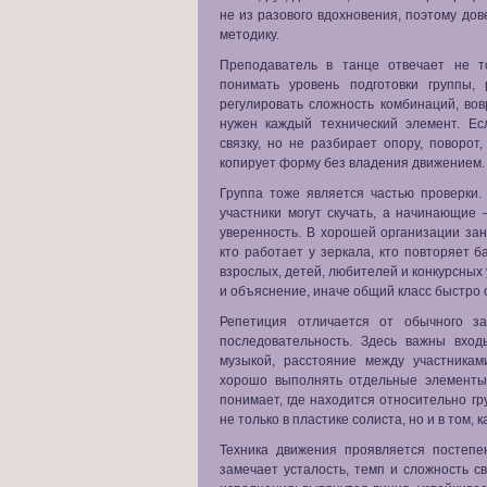
не из разового вдохновения, поэтому до
методику.
Преподаватель в танце отвечает не т
понимать уровень подготовки группы,
регулировать сложность комбинаций, вов
нужен каждый технический элемент. Ес
связку, но не разбирает опору, поворот
копирует форму без владения движением.
Группа тоже является частью проверки
участники могут скучать, а начинающие
уверенность. В хорошей организации зан
кто работает у зеркала, кто повторяет б
взрослых, детей, любителей и конкурсных
и объяснение, иначе общий класс быстро 
Репетиция отличается от обычного з
последовательность. Здесь важны вход
музыкой, расстояние между участника
хорошо выполнять отдельные элементы,
понимает, где находится относительно г
не только в пластике солиста, но и в том, 
Техника движения проявляется постепе
замечает усталость, темп и сложность с