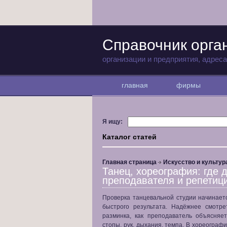
Справочник орга
организации и предприятия, адрес
главная
фирмы
Я ищу:
Каталог статей
Главная страница
Искусство и культур
Танец, хореография: где 
преподавателя и репетиц
Проверка танцевальной студии начинает
быстрого результата. Надёжнее смотре
разминка, как преподаватель объясняе
стопы, рук, дыхания, темпа. В хореограф