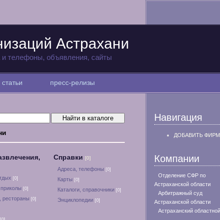
низаций Астрахани
а и телефоны, объявления, сайты
статьи
пресс-релизы
Навигация
ни
ДОБАВИТЬ ФИРМ
азвлечения,
Справки
Компании
[0]
Адреса, телефоны
[0]
Отделение СФР по
отдых
[0]
Карты
[0]
Астраханской области
 приколы
[0]
Каталоги, справочники
[0]
Арбитражный суд
, рестораны
[0]
Энциклопедии
[0]
Астраханской области
Астраханский областной
[0]