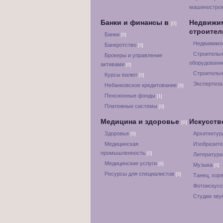
машиностро
Банки и финансы в
Недвижи
[0]
строите
Банки
[0]
Недвижимос
Банкротство
[0]
Строительн
Брокеры и управление
оборудован
активами
[0]
Строительн
Курсы валют
[0]
Экспертиза
Небанковское кредитование
[0]
Пенсионные фонды
[1]
Платежные системы
[0]
Медицина и здоровье
Искусств
[0]
Здоровье
Архитектур
[0]
Медицинская
Изобразите
промышленность
[0]
Литератур
Медицинские услуги
[0]
Музыка
[0]
Ресурсы для специалистов
[0]
Танец, хор
Фотоискус
Студии зву