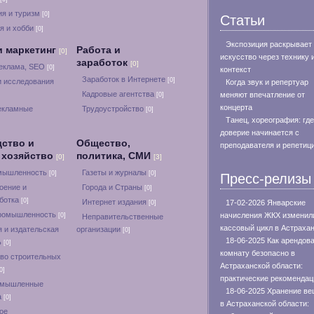
я и туризм
[0]
Статьи
я и хобби
[0]
Экспозиция раскрывает
и маркетинг
Работа и
[0]
искусство через технику 
заработок
[0]
реклама, SEO
[0]
контекст
Заработок в Интернете
[0]
и исследования
Когда звук и репертуар
Кадровые агентства
меняют впечатление от
[0]
концерта
екламные
Трудоустройство
[0]
Танец, хореография: где
доверие начинается с
ство и
Общество,
преподавателя и репетиц
 хозяйство
политика, СМИ
[0]
[3]
омышленность
Газеты и журналы
[0]
[0]
Пресс-релизы
оение и
Города и Страны
[0]
ботка
[0]
Интернет издания
17-02-2026 Январские
[0]
ромышленность
начисления ЖКХ изменил
[0]
Неправительственные
кассовый цикл в Астраха
 и издательская
организации
[0]
18-06-2025 Как арендов
ь
[0]
комнату безопасно в
во строительных
Астраханской области:
0]
практические рекомендац
омышленные
18-06-2025 Хранение в
а
[0]
в Астраханской области:
ое