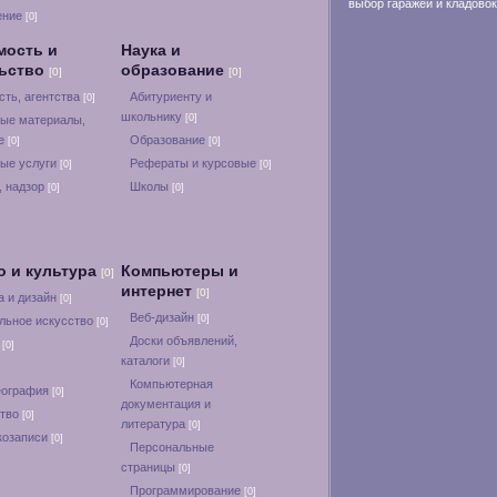
выбор гаражей и кладовок
ение
[0]
мость и
Наука и
льство
образование
[0]
[0]
ть, агентства
Абитуриенту и
[0]
школьнику
[0]
ые материалы,
ие
Образование
[0]
[0]
ые услуги
Рефераты и курсовые
[0]
[0]
, надзор
Школы
[0]
[0]
о и культура
Компьютеры и
[0]
интернет
[0]
а и дизайн
[0]
Веб-дизайн
[0]
льное искусство
[0]
Доски объявлений,
а
[0]
каталоги
[0]
Компьютерная
еография
[0]
документация и
ство
[0]
литература
[0]
козаписи
[0]
Персональные
страницы
[0]
Программирование
[0]