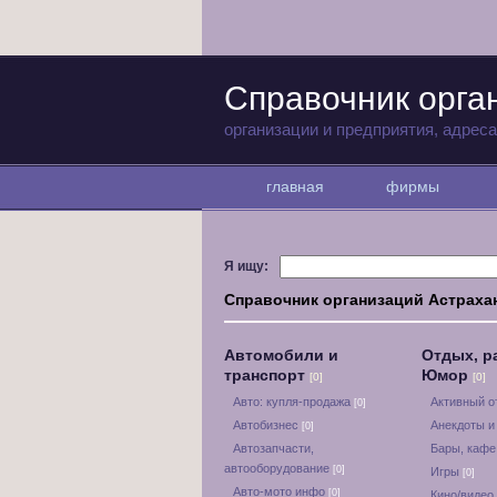
Справочник орга
организации и предприятия, адрес
главная
фирмы
Я ищу:
Справочник организаций Астраха
Автомобили и
Отдых, р
транспорт
Юмор
[0]
[0]
Авто: купля-продажа
Активный 
[0]
Автобизнес
Анекдоты и
[0]
Автозапчасти,
Бары, кафе
автооборудование
[0]
Игры
[0]
Авто-мото инфо
[0]
Кино/видео