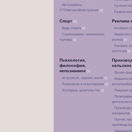
Автосервисы,
Путешестви
СТОАвтомобилестроение
[0]
Развлечени
Спорт
Реклама 
[0]
Виды спорта
Интернет-
[0]
Соревнования, чемпионаты,
Маркетинг 
турниры
рынков
[0]
[0]
Реклама, р
агентства
[0]
Психология,
Производ
философия,
сельское
непознанное
[0]
Легкая пр
Астрология, гадания, магия
[0]
Машиностр
Психология и психотерапия
металлообра
[0]
Эзотерика, целительство
Пищевая п
[0]
Полиграфия
деятельност
Производст
материалов
[
Прочие пр
производств
Транспортн