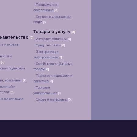
Программное
обеспечение
[0]
Хостинг и электронная
почта
[0]
Товары и услуги
[0]
нимательство
[0]
Интернет-магазины
[0]
ть и охрана
Средства связи
[0]
Электроника и
вости и
электротехника
[0]
и
[0]
Хозяйственно-бытовые
оная поддержка
товары
[0]
Транспорт, перевозки и
ит, консалтинг
[1]
логистика
[0]
приятий и
Торговля
ателей
[0]
универсальная
[0]
 и организация
Сырье и материалы
[0]