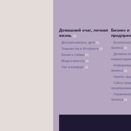
Домашний очаг, личная
Бизнес и
жизнь
предпри
[0]
Детская комната, дети
Безопаснос
[0]
бизнеса
[0]
Знакомства в Интернете
[0]
Деловые но
Кошки и собаки
[0]
комментари
Мода и красота
[0]
Информаци
Уют и комфорт
[0]
бизнеса
[0]
Налоги, ауд
Сайты пред
предприним
Управление
бизнеса
[0]