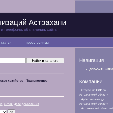
низаций Астрахани
а и телефоны, объявления, сайты
статьи
пресс-релизы
Навигация
ДОБАВИТЬ ФИРМ
Компании
ское хозяйство
Транспортное
Отделение СФР по
Астраханской области
Арбитражный суд
Астраханской области
не
e-mail
дате добавления
Астраханский областной