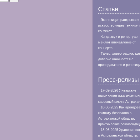
Статьи
Экспозиция раскрывает
искусство через технику 
контекст
Когда звук и репертуар
меняют впечатление от
концерта
Танец, хореография: где
доверие начинается с
преподавателя и репетиц
Пресс-релизы
17-02-2026 Январские
начисления ЖКХ изменил
кассовый цикл в Астраха
18-06-2025 Как арендов
комнату безопасно в
Астраханской области:
практические рекомендац
18-06-2025 Хранение в
в Астраханской области: