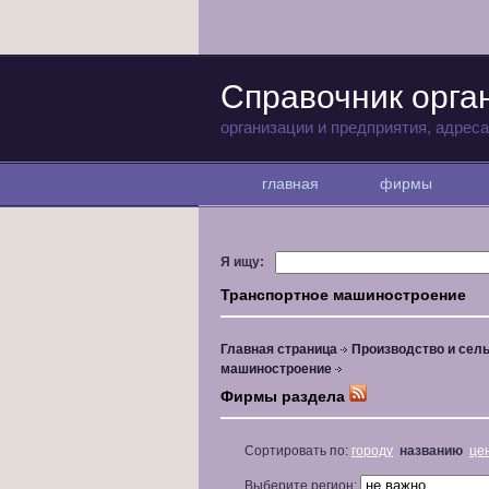
Справочник орга
организации и предприятия, адрес
главная
фирмы
Я ищу:
Транспортное машиностроение
Главная страница
Производство и сель
машиностроение
Фирмы раздела
Сортировать по:
городу
названию
це
Выберите регион: