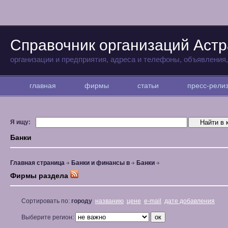
Справочник организаций Аст
организации и предприятия, адреса и телефоны, объявления
главная
фирмы
статьи
пресс-рел
Я ищу:
Банки
Главная страница
Банки и финансы в
Банки
Фирмы раздела
Сортировать по:
городу
названию
цене
e-mail
дате добавления
Выберите регион: