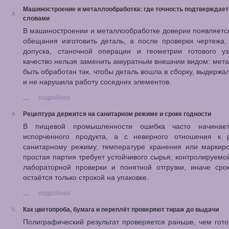
Машиностроение и металлообработка: где точность подтверждает
3.
словами
В машиностроении и металлообработке доверие появляетс
обещания изготовить деталь, а после проверки чертежа, 
допуска, станочной операции и геометрии готового уз
качество нельзя заменить аккуратным внешним видом: мет
быть обработан так, чтобы деталь вошла в сборку, выдержал
и не нарушила работу соседних элементов.
...
подробнее
Рецептура держится на санитарном режиме и сроке годности
4.
В пищевой промышленности ошибка часто начинае
испорченного продукта, а с неверного отношения к р
санитарному режиму, температуре хранения или маркиро
простая партия требует устойчивого сырья, контролируемо
лабораторной проверки и понятной отгрузки, иначе сро
остаётся только строкой на упаковке.
...
подробнее
Как цветопроба, бумага и переплёт проверяют тираж до выдачи
5.
Полиграфический результат проверяется раньше, чем гот