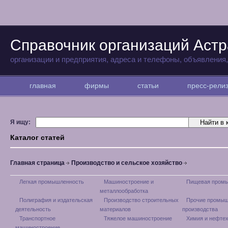
Справочник организаций Аст
организации и предприятия, адреса и телефоны, объявления
главная
фирмы
статьи
пресс-рел
Я ищу:
Каталог статей
Главная страница
Производство и сельское хозяйство
Легкая промышленность
Машиностроение и
Пищевая пром
металлообработка
Полиграфия и издательская
Производство строительных
Прочие промы
деятельность
материалов
производства
Транспортное
Тяжелое машиностроение
Химия и нефте
машиностроение