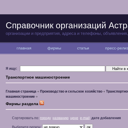
Справочник организаций Аст
организации и предприятия, адреса и телефоны, объявления
главная
фирмы
статьи
пресс-рел
Я ищу:
Транспортное машиностроение
Главная страница
Производство и сельское хозяйство
Транспортно
машиностроение
Фирмы раздела
Сортировать по:
городу
названию
цене
e-mail
дате добавления
Выберите регион: