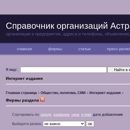
Справочник организаций Аст
организации и предприятия, адреса и телефоны, объявления
главная
фирмы
статьи
пресс-рел
Я ищу:
Интернет издания
Главная страница
Общество, политика, СМИ
Интернет издания
Фирмы раздела
Сортировать по:
городу
названию
цене
e-mail
дате добавления
Выберите регион: