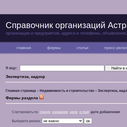
Справочник организаций Аст
организации и предприятия, адреса и телефоны, объявления
главная
фирмы
статьи
пресс-рел
Я ищу:
Экспертиза, надзор
Главная страница
Недвижимость и строительство
Экспертиза, над
Фирмы раздела
Сортировать по:
городу
названию
цене
e-mail
дате добавления
Выберите регион: