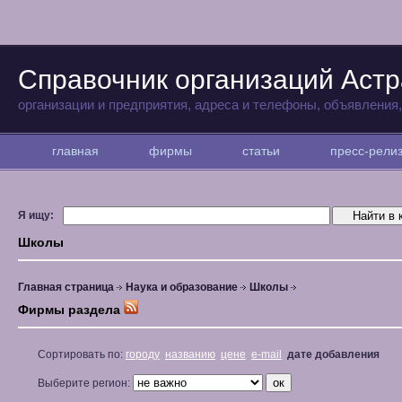
Справочник организаций Аст
организации и предприятия, адреса и телефоны, объявления
главная
фирмы
статьи
пресс-рел
Я ищу:
Школы
Главная страница
Наука и образование
Школы
Фирмы раздела
Сортировать по:
городу
названию
цене
e-mail
дате добавления
Выберите регион: