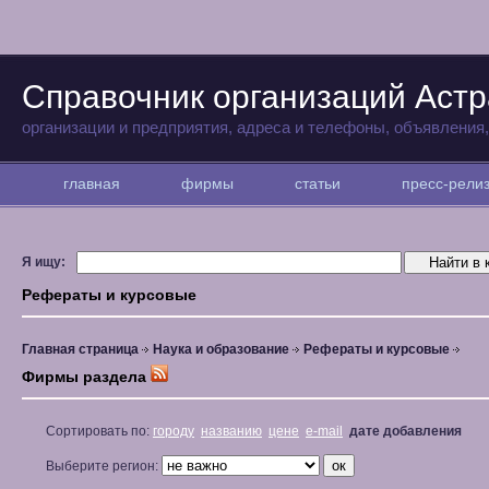
Справочник организаций Аст
организации и предприятия, адреса и телефоны, объявления
главная
фирмы
статьи
пресс-рел
Я ищу:
Рефераты и курсовые
Главная страница
Наука и образование
Рефераты и курсовые
Фирмы раздела
Сортировать по:
городу
названию
цене
e-mail
дате добавления
Выберите регион: