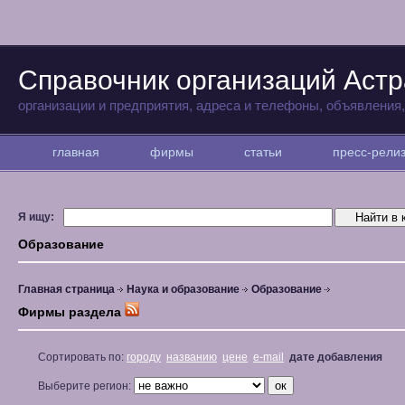
Справочник организаций Аст
организации и предприятия, адреса и телефоны, объявления
главная
фирмы
статьи
пресс-рел
Я ищу:
Образование
Главная страница
Наука и образование
Образование
Фирмы раздела
Сортировать по:
городу
названию
цене
e-mail
дате добавления
Выберите регион: