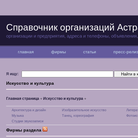
Справочник организаций Аст
организации и предприятия, адреса и телефоны, объявления
главная
фирмы
статьи
пресс-рел
Я ищу:
Искусство и культура
Главная страница
Искусство и культура
Архитектура и дизайн
Изобразительное искусство
Литера
Музыка
Танец, хореография
Фотоис
Студии звукозаписи
Фирмы раздела