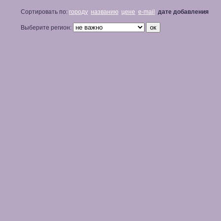
Сортировать по:
городу
названию
цене
e-mail
дате добавления
Выберите регион: