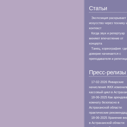
Статьи
Экспозиция раскрывает
искусство через технику 
контекст
Когда звук и репертуар
меняют впечатление от
концерта
Танец, хореография: где
доверие начинается с
преподавателя и репетиц
Пресс-релизы
17-02-2026 Январские
начисления ЖКХ изменил
кассовый цикл в Астраха
18-06-2025 Как арендов
комнату безопасно в
Астраханской области:
практические рекомендац
18-06-2025 Хранение в
в Астраханской области: