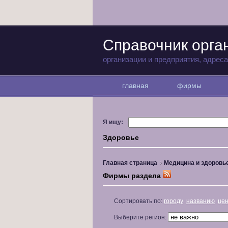
Справочник орга
организации и предприятия, адрес
главная
фирмы
Я ищу:
Здоровье
Главная страница
Медицина и здоровь
Фирмы раздела
Сортировать по:
городу
названию
це
Выберите регион: