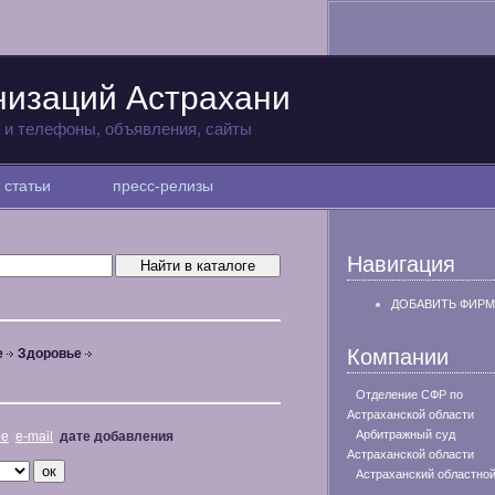
низаций Астрахани
а и телефоны, объявления, сайты
статьи
пресс-релизы
Навигация
ДОБАВИТЬ ФИРМ
Компании
е
Здоровье
Отделение СФР по
Астраханской области
Арбитражный суд
не
e-mail
дате добавления
Астраханской области
Астраханский областной