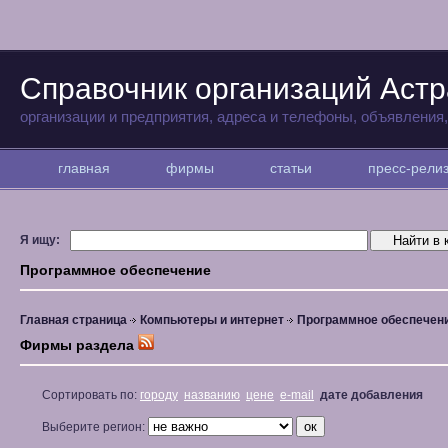
Справочник организаций Аст
организации и предприятия, адреса и телефоны, объявления
главная
фирмы
статьи
пресс-рел
Я ищу:
Программное обеспечение
Главная страница
Компьютеры и интернет
Программное обеспечен
Фирмы раздела
Сортировать по:
городу
названию
цене
e-mail
дате добавления
Выберите регион: