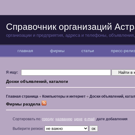
Справочник организаций Аст
организации и предприятия, адреса и телефоны, объявления
главная
фирмы
статьи
пресс-рел
Я ищу:
Доски объявлений, каталоги
Главная страница
Компьютеры и интернет
Доски объявлений, ката
Фирмы раздела
Сортировать по:
городу
названию
цене
e-mail
дате добавления
Выберите регион: