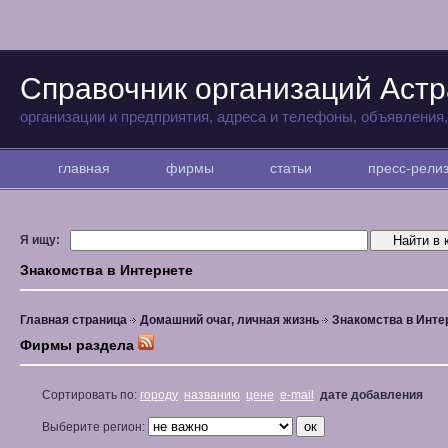
Справочник организаций Аст
организации и предприятия, адреса и телефоны, объявления
главная
фирмы
статьи
пресс-рел
Я ищу:
Знакомства в Интернете
Главная страница
Домашний очаг, личная жизнь
Знакомства в Инте
Фирмы раздела
Сортировать по:
городу
названию
цене
e-mail
дате добавления
Выберите регион: