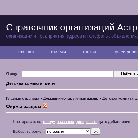
Справочник организаций Аст
организации и предприятия, адреса и телефоны, объявления
главная
фирмы
статьи
пресс-рел
Я ищу:
Детская комната, дети
Главная страница
Домашний очаг, личная жизнь
Детская комната, д
Фирмы раздела
Сортировать по:
городу
названию
цене
e-mail
дате добавления
Выберите регион: