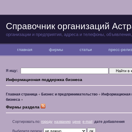
Справочник организаций Аст
организации и предприятия, адреса и телефоны, объявления
главная
фирмы
статьи
пресс-рел
Я ищу:
Информационая поддержка бизнеса
Главная страница
Бизнес и предпринимательство
Информационая 
бизнеса
Фирмы раздела
Сортировать по:
городу
названию
цене
e-mail
дате добавления
Выберите регион: