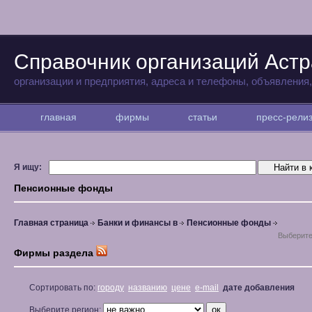
Справочник организаций Аст
организации и предприятия, адреса и телефоны, объявления
главная
фирмы
статьи
пресс-рел
Я ищу:
Пенсионные фонды
Главная страница
Банки и финансы в
Пенсионные фонды
Выберите
Фирмы раздела
Сортировать по:
городу
названию
цене
e-mail
дате добавления
Выберите регион: