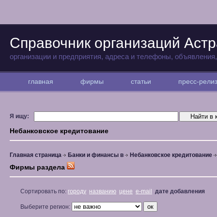
Справочник организаций Аст
организации и предприятия, адреса и телефоны, объявления
главная
фирмы
статьи
пресс-рел
Я ищу:
Небанковское кредитование
Главная страница
Банки и финансы в
Небанковское кредитование
Фирмы раздела
Сортировать по:
городу
названию
цене
e-mail
дате добавления
Выберите регион: