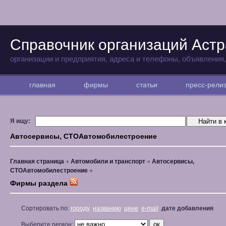
Справочник организаций Аст
организации и предприятия, адреса и телефоны, объявления
главная
фирмы
статьи
пресс-рел
Я ищу:
Автосервисы, СТОАвтомобилестроение
Главная страница
Автомобили и транспорт
Автосервисы,
СТОАвтомобилестроение
Фирмы раздела
Сортировать по:
городу
названию
цене
e-mail
дате добавления
Выберите регион: