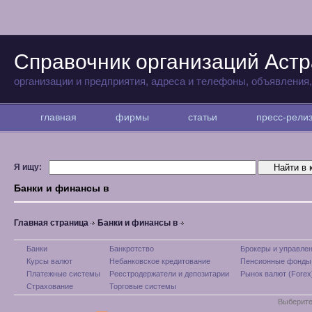
Справочник организаций Аст
организации и предприятия, адреса и телефоны, объявления
главная
фирмы
статьи
пресс-рел
Я ищу:
Банки и финансы в
Главная страница
Банки и финансы в
Банки
Банкротство
Брокеры и управле
Курсы валют
Небанковское кредитование
Пенсионные фонды
Платежные системы
Реестродержатели и депозитарии
Рынок валют (Forex
Страхование
Торговые системы
Выберите