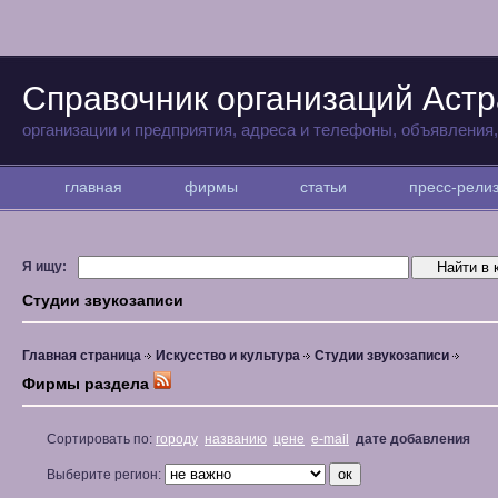
Справочник организаций Аст
организации и предприятия, адреса и телефоны, объявления
главная
фирмы
статьи
пресс-рел
Я ищу:
Студии звукозаписи
Главная страница
Искусство и культура
Студии звукозаписи
Фирмы раздела
Сортировать по:
городу
названию
цене
e-mail
дате добавления
Выберите регион: