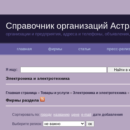
Справочник организаций Аст
организации и предприятия, адреса и телефоны, объявления
главная
фирмы
статьи
пресс-рел
Я ищу:
Электроника и электротехника
Главная страница
Товары и услуги
Электроника и электротехника
Фирмы раздела
Сортировать по:
городу
названию
цене
e-mail
дате добавления
Выберите регион: