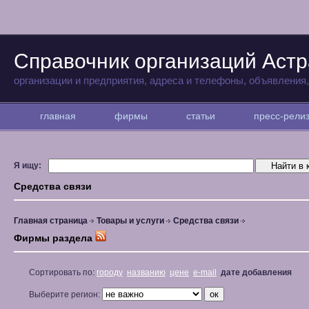
Справочник организаций Аст
организации и предприятия, адреса и телефоны, объявления
главная
фирмы
статьи
пресс-рел
Я ищу:
Средства связи
Главная страница
Товары и услуги
Средства связи
Фирмы раздела
Сортировать по:
городу
названию
цене
e-mail
дате добавления
Выберите регион: